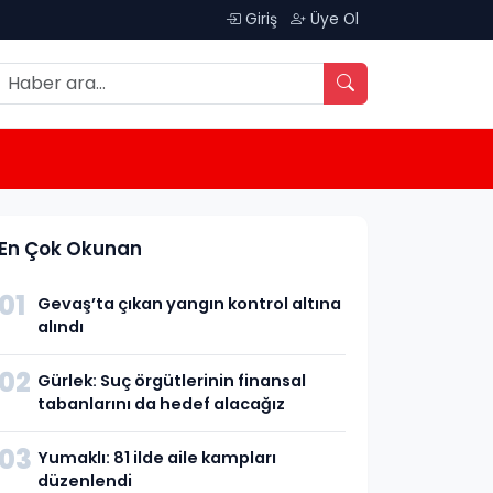
Giriş
Üye Ol
En Çok Okunan
01
Gevaş’ta çıkan yangın kontrol altına
alındı
02
Gürlek: Suç örgütlerinin finansal
tabanlarını da hedef alacağız
03
Yumaklı: 81 ilde aile kampları
düzenlendi