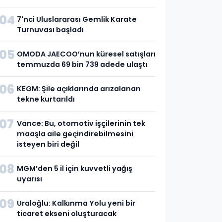
04
7'nci Uluslararası Gemlik Karate
Turnuvası başladı
05
OMODA JAECOO’nun küresel satışları
temmuzda 69 bin 739 adede ulaştı
06
KEGM: Şile açıklarında arızalanan
tekne kurtarıldı
07
Vance: Bu, otomotiv işçilerinin tek
maaşla aile geçindirebilmesini
isteyen biri değil
08
MGM’den 5 il için kuvvetli yağış
uyarısı
09
Uraloğlu: Kalkınma Yolu yeni bir
ticaret ekseni oluşturacak