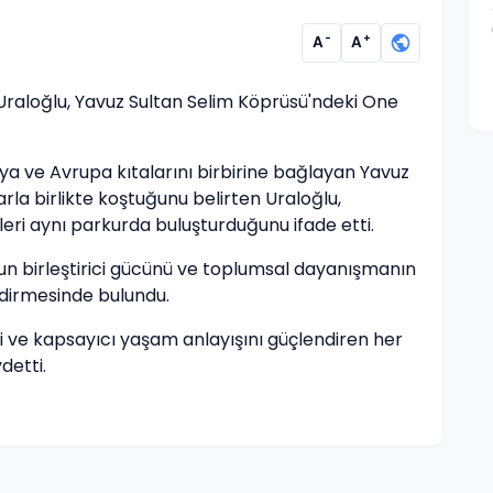
-
+
A
A
Uraloğlu, Yavuz Sultan Selim Köprüsü'ndeki One
Asya ve Avrupa kıtalarını birbirine bağlayan Yavuz
rla birlikte koştuğunu belirten Uraloğlu,
leri aynı parkurda buluşturduğunu ifade etti.
run birleştirici gücünü ve toplumsal dayanışmanın
ndirmesinde bulundu.
tliği ve kapsayıcı yaşam anlayışını güçlendiren her
detti.