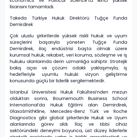
Economics ve Political Science’ta ikinci yüksek
lisansını tamamladı.
Takeda Türkiye Hukuk Direktörü Tuğçe Funda
Demirdirek
Çok uluslu şirketlerde yüksek riskli hukuk ve uyum
süreçlerini başarıyla yöneten Tuğçe Funda
Demirdirek, ilaç endüstrisi başta olmak üzere
kurumsal hukuk, rekabet, veri koruma, sözleşme ve iş
hukuku alanlarında derin uzmanlığa sahiptir. Stratejik
bakış açısı ve çözüm odaklı yaklaşımıyla, iş
hedefleriyle uyumlu hukuki vizyon geliştirme
konusunda güçlü bir liderlik sergilemektedir.
İstanbul Üniversitesi Hukuk Fakültesi’nden mezun
olduktan sonra, Bournemouth Business School
International’da Hukuk Eğitimi alan Demirdirek,
GlaxoSmithKline, Mercedes-Benz Türk ve Roche
Diagnostics gibi global şirketlerde Hukuk ve Uyum
alanlarında görev aldı. İlaç ve tıbbi cihaz
sektöründeki deneyimi boyunca, üst düzey liderlerle
stratejik projelerde yakın iş birliği gerçekleştirdi ve