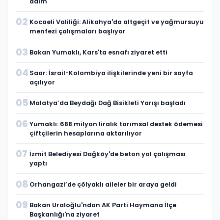
adım
02
Kocaeli Valiliği: Alikahya'da altgeçit ve yağmursuyu
menfezi çalışmaları başlıyor
03
Bakan Yumaklı, Kars'ta esnafı ziyaret etti
04
Saar: İsrail-Kolombiya ilişkilerinde yeni bir sayfa
açılıyor
05
Malatya’da Beydağı Dağ Bisikleti Yarışı başladı
06
Yumaklı: 688 milyon liralık tarımsal destek ödemesi
çiftçilerin hesaplarına aktarılıyor
07
İzmit Belediyesi Dağköy'de beton yol çalışması
yaptı
08
Orhangazi’de çölyaklı aileler bir araya geldi
09
Bakan Uraloğlu'ndan AK Parti Haymana İlçe
Başkanlığı'na ziyaret