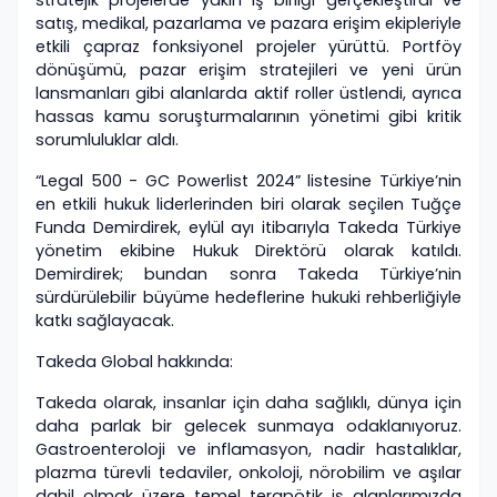
satış, medikal, pazarlama ve pazara erişim ekipleriyle
etkili çapraz fonksiyonel projeler yürüttü. Portföy
dönüşümü, pazar erişim stratejileri ve yeni ürün
lansmanları gibi alanlarda aktif roller üstlendi, ayrıca
hassas kamu soruşturmalarının yönetimi gibi kritik
sorumluluklar aldı.
“Legal 500 - GC Powerlist 2024” listesine Türkiye’nin
en etkili hukuk liderlerinden biri olarak seçilen Tuğçe
Funda Demirdirek, eylül ayı itibarıyla Takeda Türkiye
yönetim ekibine Hukuk Direktörü olarak katıldı.
Demirdirek; bundan sonra Takeda Türkiye’nin
sürdürülebilir büyüme hedeflerine hukuki rehberliğiyle
katkı sağlayacak.
Takeda Global hakkında:
Takeda olarak, insanlar için daha sağlıklı, dünya için
daha parlak bir gelecek sunmaya odaklanıyoruz.
Gastroenteroloji ve inflamasyon, nadir hastalıklar,
plazma türevli tedaviler, onkoloji, nörobilim ve aşılar
dahil olmak üzere temel terapötik iş alanlarımızda