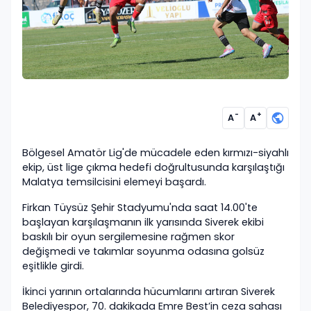
-
+
A
A
Bölgesel Amatör Lig'de mücadele eden kırmızı-siyahlı
ekip, üst lige çıkma hedefi doğrultusunda karşılaştığı
Malatya temsilcisini elemeyi başardı.
Firkan Tüysüz Şehir Stadyumu'nda saat 14.00'te
başlayan karşılaşmanın ilk yarısında Siverek ekibi
baskılı bir oyun sergilemesine rağmen skor
değişmedi ve takımlar soyunma odasına golsüz
eşitlikle girdi.
İkinci yarının ortalarında hücumlarını artıran Siverek
Belediyespor, 70. dakikada Emre Best’in ceza sahası