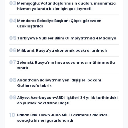
03
Memişoğlu: Vatandaşlarımızın duaları, insanımıza
hizmet yolunda bizler için çok kıymetli
04
Menderes Belediye Başkanı Çiçek görevden
uzaklaştırıldı
05
Türkiye’ye Nükleer Bilim Olimpiyatı’nda 4 Madalya
06
Miliband: Rusya’ya ekonomik baskı artırılmalı
07
Zelenski: Rusya’nın hava savunması mühimmatla
sınırlı
08
Anand’dan Bolivya’nın yeni dışişleri bakanı
Gutierrez’e tebrik
09
Aliyev: Azerbaycan-ABD ilişkileri 34 yıllık tarihindeki
en yüksek noktasına ulaştı
10
Bakan Bak: Down Judo Milli Takımımız aldıkları
sonuçla bizleri gururlandırdı