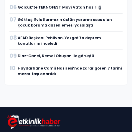
06
Gölcük’te TEKNOFEST Mavi Vatan hazırlığı
07
Göktaş: Evlatlarımızın üstün yararını esas alan
çocuk koruma düzenlemesi yasalaştı
08
AFAD Başkanı Pehlivan, Yozgat’ta deprem
konutlarını inceledi
09
Diaz-Canel, Kemal Okuyan ile görüştü
10
Haydarhane Camii Haziresi’nde zarar gören 7 tarihi
mezar taşı onarıldı