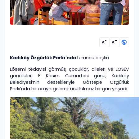
-
+
A
A
Kadıköy Özgürlük Parkı'nda
turuncu coşku
Lösemi tedavisi görmüş çocuklar, aileleri ve LÖSEV
gönüllüleri 8 Kasım Cumartesi günü, Kadıköy
Belediyesi’nin destekleriyle Göztepe Özgürlük
Parkı’nda bir araya gelerek unutulmaz bir gün yaşadı.