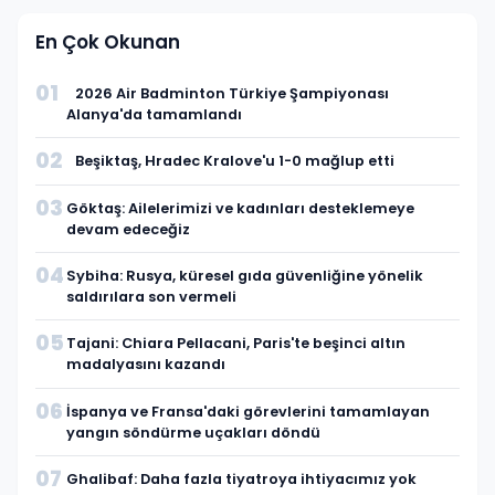
En Çok Okunan
01
2026 Air Badminton Türkiye Şampiyonası
Alanya'da tamamlandı
02
Beşiktaş, Hradec Kralove'u 1-0 mağlup etti
03
Göktaş: Ailelerimizi ve kadınları desteklemeye
devam edeceğiz
04
Sybiha: Rusya, küresel gıda güvenliğine yönelik
saldırılara son vermeli
05
Tajani: Chiara Pellacani, Paris'te beşinci altın
madalyasını kazandı
06
İspanya ve Fransa'daki görevlerini tamamlayan
yangın söndürme uçakları döndü
07
Ghalibaf: Daha fazla tiyatroya ihtiyacımız yok