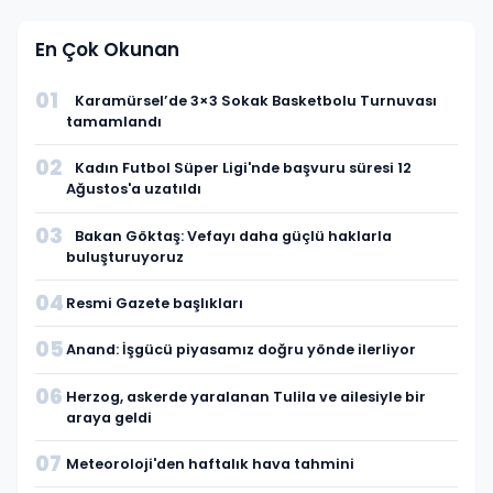
En Çok Okunan
01
Karamürsel’de 3×3 Sokak Basketbolu Turnuvası
tamamlandı
02
Kadın Futbol Süper Ligi'nde başvuru süresi 12
Ağustos'a uzatıldı
03
Bakan Göktaş: Vefayı daha güçlü haklarla
buluşturuyoruz
04
Resmi Gazete başlıkları
05
Anand: İşgücü piyasamız doğru yönde ilerliyor
06
Herzog, askerde yaralanan Tulila ve ailesiyle bir
araya geldi
07
Meteoroloji'den haftalık hava tahmini