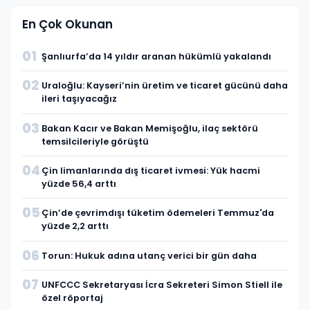
En Çok Okunan
01
Şanlıurfa’da 14 yıldır aranan hükümlü yakalandı
02
Uraloğlu: Kayseri’nin üretim ve ticaret gücünü daha
ileri taşıyacağız
03
Bakan Kacır ve Bakan Memişoğlu, ilaç sektörü
temsilcileriyle görüştü
04
Çin limanlarında dış ticaret ivmesi: Yük hacmi
yüzde 56,4 arttı
05
Çin’de çevrimdışı tüketim ödemeleri Temmuz'da
yüzde 2,2 arttı
06
Torun: Hukuk adına utanç verici bir gün daha
07
UNFCCC Sekretaryası İcra Sekreteri Simon Stiell ile
özel röportaj