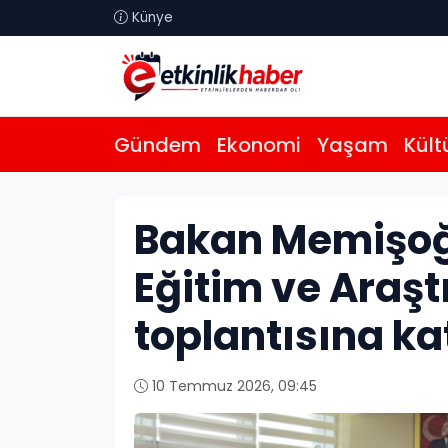
Künye
Gündem
Ekonomi
Yaşam
Kült
Bakan Memişoğl
Eğitim ve Araş
toplantısına kat
10 Temmuz 2026, 09:45