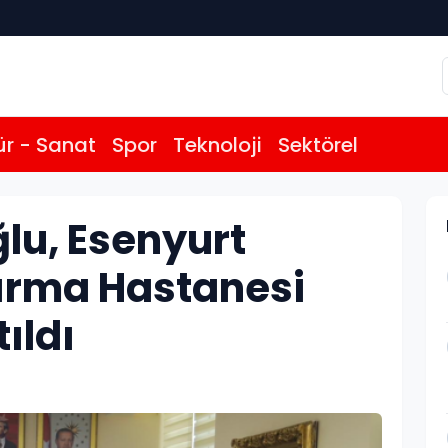
ür - Sanat
Spor
Teknoloji
Sektörel
u, Esenyurt
tırma Hastanesi
ıldı