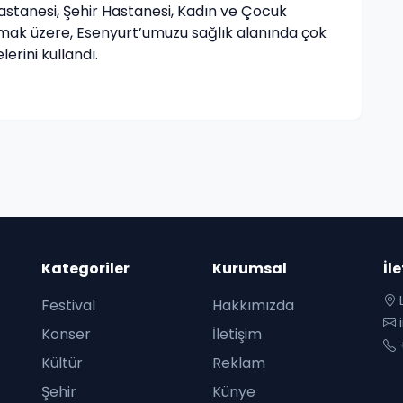
Hastanesi, Şehir Hastanesi, Kadın ve Çocuk
olmak üzere, Esenyurt’umuzu sağlık alanında çok
erini kullandı.
Kategoriler
Kurumsal
İl
L
Festival
Hakkımızda
i
Konser
İletişim
+
Kültür
Reklam
Şehir
Künye