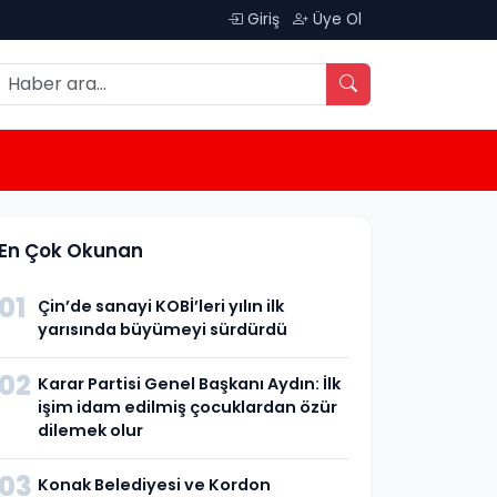
Giriş
Üye Ol
En Çok Okunan
01
Çin’de sanayi KOBİ’leri yılın ilk
yarısında büyümeyi sürdürdü
02
Karar Partisi Genel Başkanı Aydın: İlk
işim idam edilmiş çocuklardan özür
dilemek olur
03
Konak Belediyesi ve Kordon