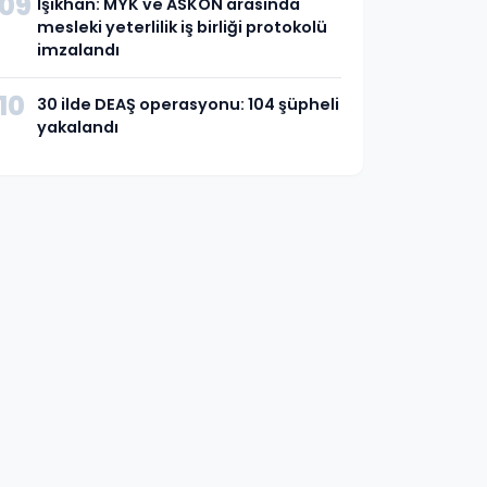
09
Işıkhan: MYK ve ASKON arasında
mesleki yeterlilik iş birliği protokolü
imzalandı
10
30 ilde DEAŞ operasyonu: 104 şüpheli
yakalandı