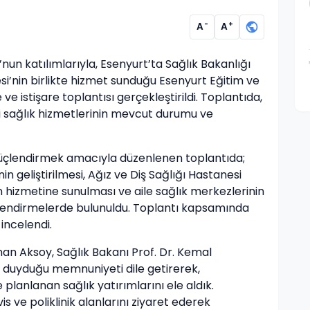
-
+
A
A
nun katılımlarıyla, Esenyurt’ta Sağlık Bakanlığı
esi’nin birlikte hizmet sunduğu Esenyurt Eğitim ve
 istişare toplantısı gerçekleştirildi. Toplantıda,
aki sağlık hizmetlerinin mevcut durumu ve
güçlendirmek amacıyla düzenlenen toplantıda;
in geliştirilmesi, Ağız ve Diş Sağlığı Hastanesi
n hizmetine sunulması ve aile sağlık merkezlerinin
erlendirmelerde bulunuldu. Toplantı kapsamında
incelendi.
an Aksoy, Sağlık Bakanı Prof. Dr. Kemal
duyduğu memnuniyeti dile getirerek,
lanlanan sağlık yatırımlarını ele aldık.
s ve poliklinik alanlarını ziyaret ederek