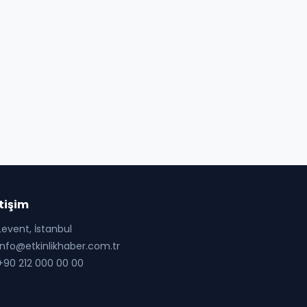
etişim
event, İstanbul
nfo@etkinlikhaber.com.tr
90 212 000 00 00