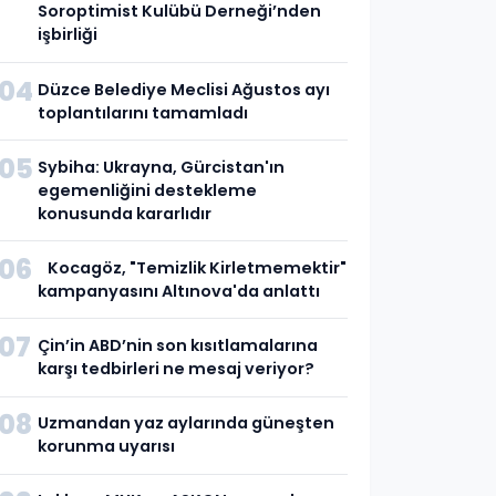
Soroptimist Kulübü Derneği’nden
işbirliği
04
Düzce Belediye Meclisi Ağustos ayı
toplantılarını tamamladı
05
Sybiha: Ukrayna, Gürcistan'ın
egemenliğini destekleme
konusunda kararlıdır
06
Kocagöz, "Temizlik Kirletmemektir"
kampanyasını Altınova'da anlattı
07
Çin’in ABD’nin son kısıtlamalarına
karşı tedbirleri ne mesaj veriyor?
08
Uzmandan yaz aylarında güneşten
korunma uyarısı